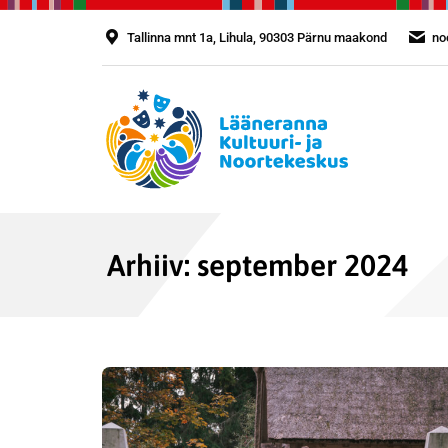
Tallinna mnt 1a, Lihula, 90303 Pärnu maakond
no
Arhiiv:
september 2024