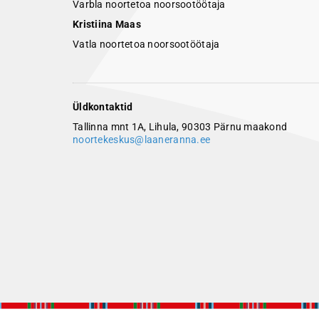
Varbla noortetoa noorsootöötaja
Kristiina Maas
Vatla noortetoa noorsootöötaja
Üldkontaktid
Tallinna mnt 1A, Lihula, 90303 Pärnu maakond
noortekeskus@laaneranna.ee