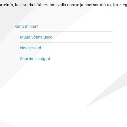
info, kajastada Lääneranna valla noorte ja noorsootöö tegijate tegem
Kuhu minna?
Muud võimalused
Noortetoad
Sportimispaigad