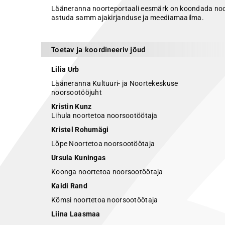
Lääneranna noorteportaali eesmärk on koondada noorte
astuda samm ajakirjanduse ja meediamaailma.
Toetav ja koordineeriv jõud
Lilia Urb
Lääneranna Kultuuri- ja Noortekeskuse
noorsootööjuht
Kristin Kunz
Lihula noortetoa noorsootöötaja
Kristel Rohumägi
Lõpe Noortetoa noorsootöötaja
Ursula Kuningas
Koonga noortetoa noorsootöötaja
Kaidi Rand
Kõmsi noortetoa noorsootöötaja
Liina Laasmaa